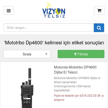
'Mototrbo Dp4600' kelimesi için etiket sonuçları
Sırala
Filtrele
Motorola Mototrbo DP4600
Dijital El Telsizi
Motorola Mototrbo DP4600 dijital el
telsizi karışmaları
önler,ergonomik,1000 kanal
kapasitelidir.
Fiyat ve tedarik için 0216 232 23 36 'yı
arayınız