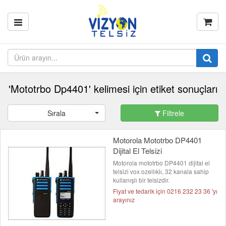
'Mototrbo Dp4401' kelimesi için etiket sonuçları
Sırala
Filtrele
Motorola Mototrbo DP4401
Dijital El Telsizi
Motorola mototrbo DP4401 dijital el
telsizi vox ozellıklı, 32 kanala sahip
kullanışlı bir telsizdir.
Fiyat ve tedarik için 0216 232 23 36 'yı
arayınız