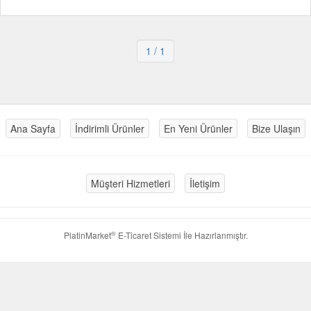
1
/ 1
Ana Sayfa
İndirimli Ürünler
En Yeni Ürünler
Bize Ulaşın
Müşteri Hizmetleri
İletişim
®
PlatinMarket
E-Ticaret Sistemi
İle Hazırlanmıştır.