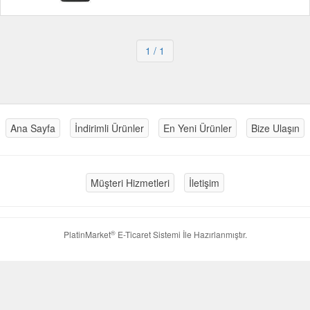
1
/ 1
Ana Sayfa
İndirimli Ürünler
En Yeni Ürünler
Bize Ulaşın
Müşteri Hizmetleri
İletişim
®
PlatinMarket
E-Ticaret Sistemi
İle Hazırlanmıştır.