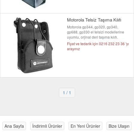
Motorola Telsiz Taşıma Kılıfı
Motorola gp344, gp320, gp340,
gp688, gp330 el telsizi modellerine
uyumlu, orjinal deri taşıma kılıfı.
Fiyat ve tedarik için 0216 232 23 36 'yı
arayınız
1
/ 1
Ana Sayfa
İndirimli Ürünler
En Yeni Ürünler
Bize Ulaşın