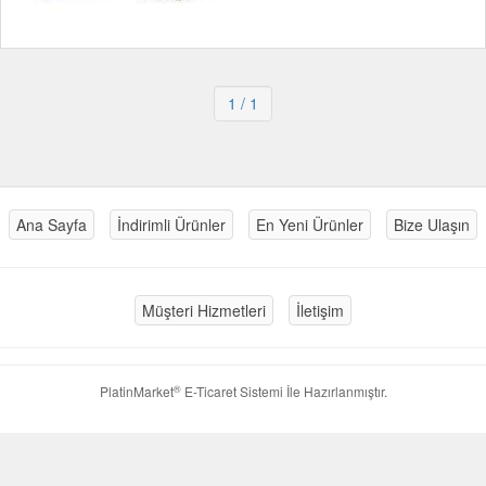
1
/ 1
Ana Sayfa
İndirimli Ürünler
En Yeni Ürünler
Bize Ulaşın
Müşteri Hizmetleri
İletişim
®
PlatinMarket
E-Ticaret Sistemi
İle Hazırlanmıştır.