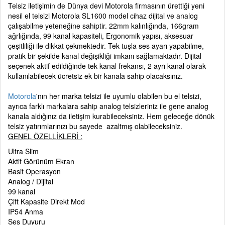
Telsiz iletişimin de Dünya devi Motorola firmasının ürettiği yeni
nesil el telsizi Motorola SL1600 model cihaz dijital ve analog
çalışabilme yeteneğine sahiptir. 22mm kalınlığında, 166gram
ağrlığında, 99 kanal kapasiteli, Ergonomik yapısı, aksesuar
çeşitliliği ile dikkat çekmektedir. Tek tuşla ses ayarı yapabilme,
pratik bir şekilde kanal değişikliği imkanı sağlamaktadır. Dijital
seçenek aktif edildiğinde tek kanal frekansı, 2 ayrı kanal olarak
kullanılabilecek ücretsiz ek bir kanala sahip olacaksınız.
Motorola
'nın her marka telsizi ile uyumlu olabilen bu el telsizi,
ayrıca farklı markalara sahip analog telsizleriniz ile gene analog
kanala aldığınız da iletişim kurabileceksiniz. Hem geleceğe dönük
telsiz yatırımlarınızı bu sayede azaltmış olabileceksiniz.
GENEL ÖZELLİKLERİ :
Ultra Slim
Aktif Görünüm Ekran
Basit Operasyon
Analog / Dijital
99 kanal
Çift Kapasite Direkt Mod
IP54 Anma
Ses Duyuru