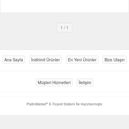
1
/ 1
Ana Sayfa
İndirimli Ürünler
En Yeni Ürünler
Bize Ulaşın
Müşteri Hizmetleri
İletişim
®
PlatinMarket
E-Ticaret Sistemi
İle Hazırlanmıştır.