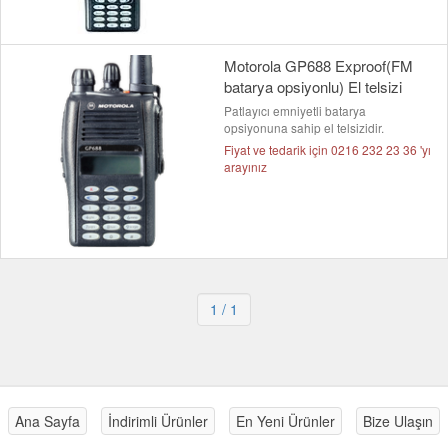
Motorola GP688 Exproof(FM
batarya opsiyonlu) El telsizi
Patlayıcı emniyetli batarya
opsiyonuna sahip el telsizidir.
Fiyat ve tedarik için 0216 232 23 36 'yı
arayınız
1
/ 1
Ana Sayfa
İndirimli Ürünler
En Yeni Ürünler
Bize Ulaşın