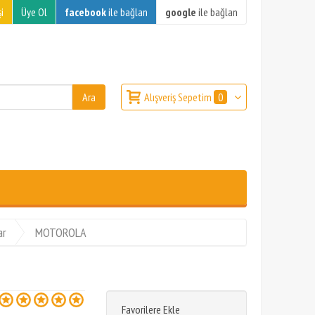
i
Üye Ol
facebook
ile bağlan
google
ile bağlan
Alışveriş Sepetim
0
ar
MOTOROLA
Favorilere Ekle