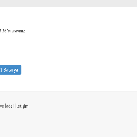
 36 'yı arayınız
1 Batarya
 ve İade
|
İletişim