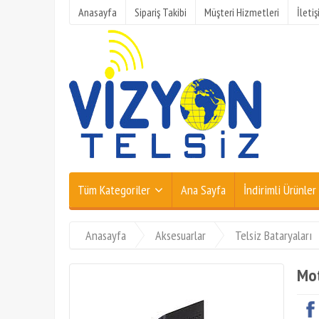
Anasayfa
Sipariş Takibi
Müşteri Hizmetleri
İleti
Tüm Kategoriler
Ana Sayfa
İndirimli Ürünler
Anasayfa
Aksesuarlar
Telsiz Bataryaları
Mo