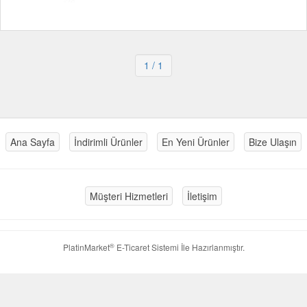
1
/ 1
Ana Sayfa
İndirimli Ürünler
En Yeni Ürünler
Bize Ulaşın
Müşteri Hizmetleri
İletişim
®
PlatinMarket
E-Ticaret Sistemi
İle Hazırlanmıştır.