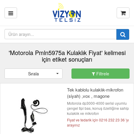
'Motorola Pmln5975a Kulaklık Fiyat' kelimesi
için etiket sonuçları
Sırala
Filtrele
Tek kablolu kulaklık-mikrofon
(siyah) ,vox , magone
Motorola dp3000-4000 serisi uyumlu
çengel tipi bas, konuş özelliğine sahip
kulaklık ve mikrofon
Fiyat ve tedarik için 0216 232 23 36 'yı
arayınız