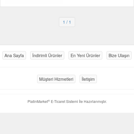
1
/ 1
Ana Sayfa
İndirimli Ürünler
En Yeni Ürünler
Bize Ulaşın
Müşteri Hizmetleri
İletişim
®
PlatinMarket
E-Ticaret Sistemi
İle Hazırlanmıştır.