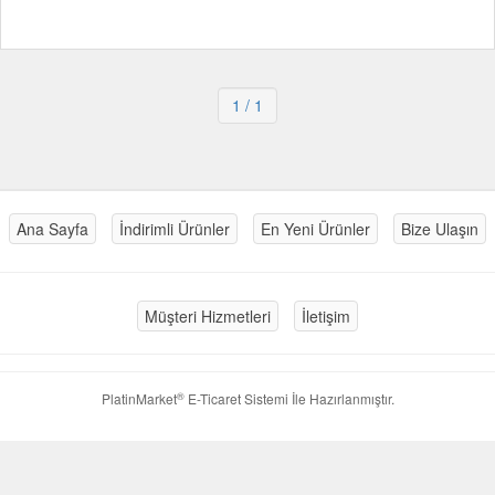
1
/ 1
Ana Sayfa
İndirimli Ürünler
En Yeni Ürünler
Bize Ulaşın
Müşteri Hizmetleri
İletişim
®
PlatinMarket
E-Ticaret Sistemi
İle Hazırlanmıştır.