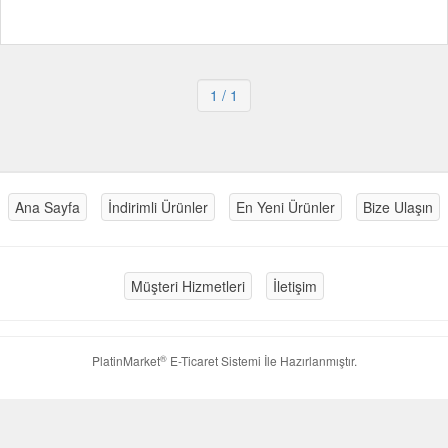
1
/ 1
Ana Sayfa
İndirimli Ürünler
En Yeni Ürünler
Bize Ulaşın
Müşteri Hizmetleri
İletişim
®
PlatinMarket
E-Ticaret Sistemi
İle Hazırlanmıştır.