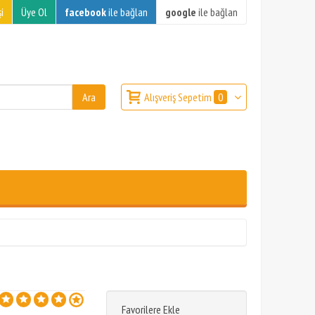
i
Üye Ol
facebook
ile bağlan
google
ile bağlan
Alışveriş Sepetim
0
Favorilere Ekle