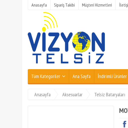
Anasayfa
Sipariş Takibi
Müşteri Hizmetleri
İleti
Tüm Kategoriler
Ana Sayfa
İndirimli Ürünler
Anasayfa
Aksesuarlar
Telsiz Bataryaları
MO