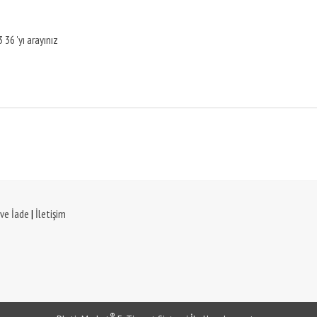
 36 'yı arayınız
 ve İade
|
İletişim
®