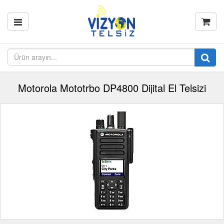
Motorola Mototrbo DP4800 Dijital El Telsizi