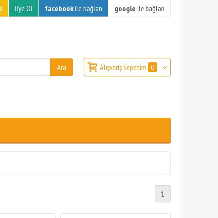
i
Üye Ol
facebook
ile bağlan
google
ile bağlan
Alışveriş Sepetim
0
1