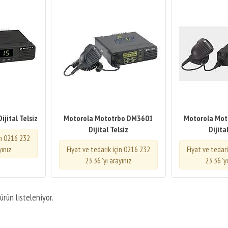
jital Telsiz
Motorola Mototrbo DM3601
Motorola Mo
Dijital Telsiz
Dijita
in 0216 232
yınız
Fiyat ve tedarik için 0216 232
Fiyat ve tedar
23 36 'yı arayınız
23 36 'y
ürün listeleniyor.