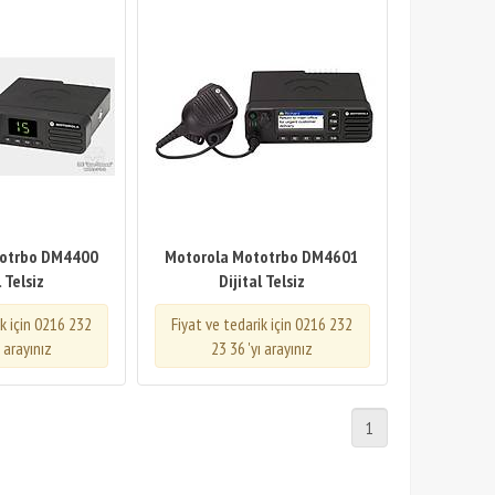
totrbo DM4400
Motorola Mototrbo DM4601
l Telsiz
Dijital Telsiz
ik için 0216 232
Fiyat ve tedarik için 0216 232
ı arayınız
23 36 'yı arayınız
1