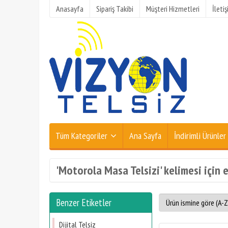
Anasayfa
Sipariş Takibi
Müşteri Hizmetleri
İleti
Tüm Kategoriler
Ana Sayfa
İndirimli Ürünler
'Motorola Masa Telsizi' kelimesi için 
Benzer Etiketler
Dijital Telsiz