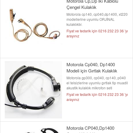
Motorola Cp,Dp İki Kablolu
Çengel Kulaklık
Motorola cp140, cp040,dp1400, xt220
modellerine uyumlu ORJİNAL
kulaklıktır.
Fiyat ve tedarik için 0216 232 23 36 'yı
arayınız
Motorola Cp040, Dp1400
Modeli için Gırtlak Kulaklık
Motorola gp300, cp040, cp140, p040
el telsizlerine uyumlu gırtlak tip muadil
akustik kulaklık mikrofon seti
Fiyat ve tedarik için 0216 232 23 36 'yı
arayınız
Motorola CP040,Dp1400