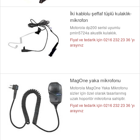
İki kablolu şeffaf tüplü kulaklık-
mikrofon
Motorola dp200 serisi uyumlu
pmln5724a akustik kulaklık.
Fiyat ve tedarik için 0216 232 23 36 'yı
arayınız
MagOne yaka mikrofonu
Motorola MagOne Yaka Mikrofonu
sizler için özel olarak tasarlanmış
uzak hoporlör mikrofona sahiptir.
Fiyat ve tedarik için 0216 232 23 36 'yı
arayınız