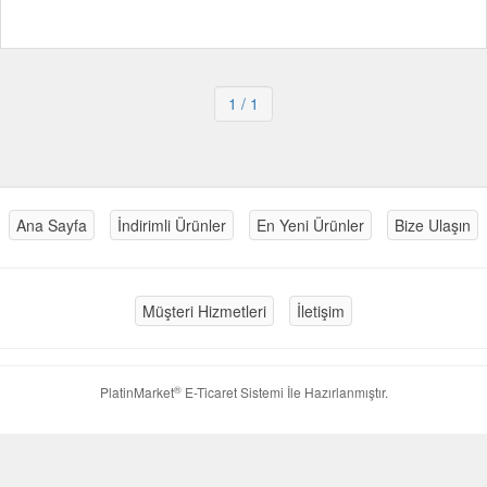
1
/ 1
Ana Sayfa
İndirimli Ürünler
En Yeni Ürünler
Bize Ulaşın
Müşteri Hizmetleri
İletişim
®
PlatinMarket
E-Ticaret Sistemi
İle Hazırlanmıştır.