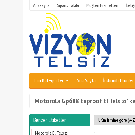
Anasayfa
Sipariş Takibi
Müşteri Hizmetleri
İleti
Tüm Kategoriler
Ana Sayfa
İndirimli Ürünler
'Motorola Gp688 Exproof El Telsizi' ke
Benzer Etiketler
Motorola El Telsizi