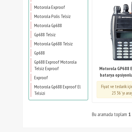
Motorola Exproof
Motorola Polis Telsiz
Motorola Gp688
Gp688 Telsiz
Motorola Gp688 Telsiz
Gp688
Gp688 Exproof Motorola
Telsiz Exproof
Motorola GP688 
batarya opsiyonlu)
Exproof
Fiyat ve tedarik iç
Motorola Gp688 Exproof El
23 36 'yı ara
Telsizi
Bu aramada toplam
1