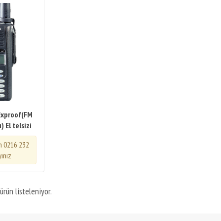
Exproof(FM
 El telsizi
in 0216 232
yınız
ürün listeleniyor.