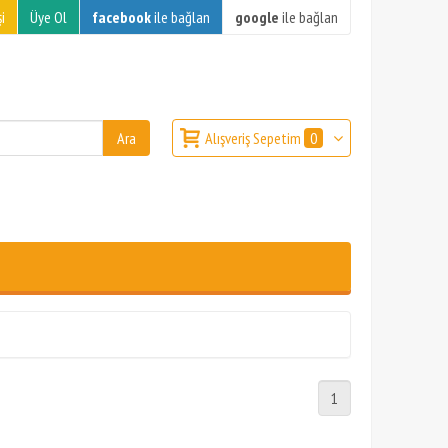
i
Üye Ol
facebook
ile bağlan
google
ile bağlan
Alışveriş Sepetim
0
1