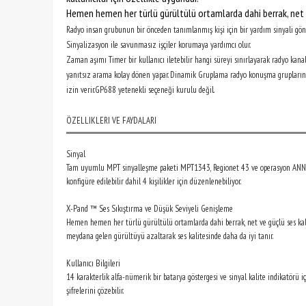
Hemen hemen her türlü gürültülü ortamlarda dahi berrak, net ve 
Radyo insan grubunun bir önceden tanımlanmış kişi için bir yardım sinyali gön
Sinyalizasyon ile savunmasız işçiler korumaya yardımcı olur.
Zaman aşımı Timer bir kullanıcı iletebilir hangi süreyi sınırlayarak radyo kanal
yanıtsız arama kolay dönen yapar. Dinamik Gruplama radyo konuşma gruplarını 
izin verir.GP688 yetenekli seçeneği kurulu değil.
ÖZELLIKLERI VE FAYDALARI
Sinyal
Tam uyumlu MPT sinyalleşme paketi MPT1343, Regionet 43 ve operasyon ANN ç
konfigüre edilebilir dahil 4 kişilikler için düzenlenebiliyor.
X-Pand ™ Ses Sıkıştırma ve Düşük Seviyeli Genişleme
Hemen hemen her türlü gürültülü ortamlarda dahi berrak, net ve güçlü ses kali
meydana gelen gürültüyü azaltarak ses kalitesinde daha da iyi tanır.
Kullanıcı Bilgileri
14 karakterlik alfa-nümerik bir batarya göstergesi ve sinyal kalite indikatörü i
şifrelerini çözebilir.