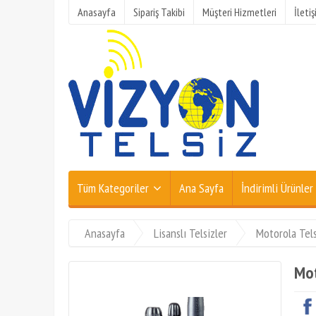
Anasayfa
Sipariş Takibi
Müşteri Hizmetleri
İleti
Tüm Kategoriler
Ana Sayfa
İndirimli Ürünler
Anasayfa
Lisanslı Telsizler
Motorola Tels
Mot