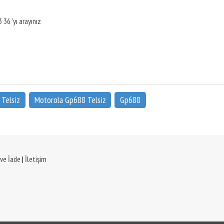
 36 'yı arayınız
Telsiz
Motorola Gp688 Telsiz
Gp688
 ve İade
|
İletişim