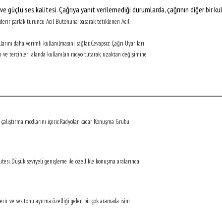
güçlü ses kalitesi. Çağrıya yanıt verilemediği durumlarda, çağrının diğer bir ku
derir parlak turuncu Acil Butonuna basarak tetiklenen Acil
larını daha verimli kullanılmasını sağlar. Cevapsız Çağrı Uyarıları
ve tercihleri alanda kullanılan radyo tutarak, uzaktan değişimine
alıştırma modlarını içerir. Radyolar kadar Konuşma Grubu
tesi. Düşük seviyeli genişleme ile özellikle konuşma aralarında
çerir ve ses tonu ayırma özelliği gelen bir çok aramada isim