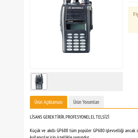
Fi
Ürün Açıklaması
Ürün Yorumları
LİSANS GEREKTİRİR, PROFESYONEL EL TELSİZİ
Küçük ve akıllı GP688 tüm popüler GP680 işlevselliği ancak ü
kullanıcılar için özellikle uygundur.