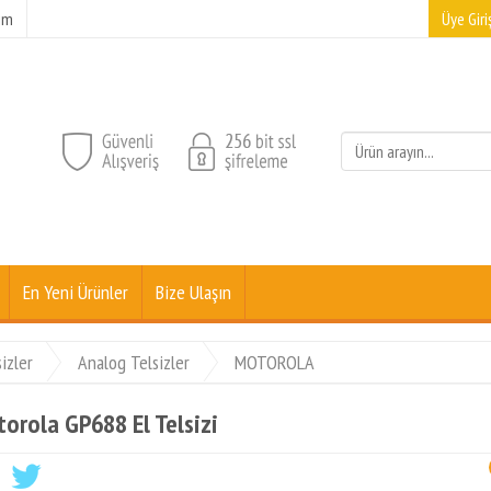
şim
Üye Giriş
En Yeni Ürünler
Bize Ulaşın
izler
Analog Telsizler
MOTOROLA
orola GP688 El Telsizi