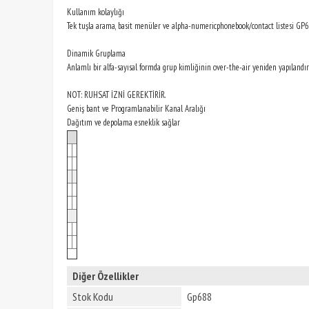
Kullanım kolaylığı
Tek tuşla arama, basit menüler ve alpha-numericphonebook/contact listesi GP6
Dinamik Gruplama
Anlamlı bir alfa-sayısal formda grup kimliğinin over-the-air yeniden yapılandır
NOT: RUHSAT İZNİ GEREKTİRİR.
Geniş bant ve Programlanabilir Kanal Aralığı
Dağıtım ve depolama esneklik sağlar
Diğer Özellikler
Stok Kodu
Gp688