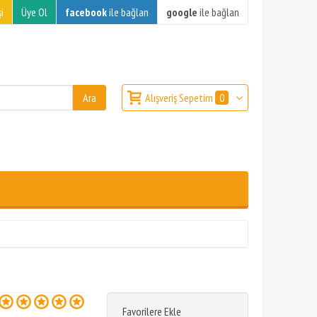
i
Üye Ol
facebook
ile bağlan
google
ile bağlan
Alışveriş Sepetim
0
Favorilere Ekle