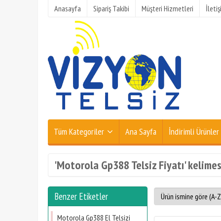
Anasayfa
Sipariş Takibi
Müşteri Hizmetleri
İleti
Tüm Kategoriler
Ana Sayfa
İndirimli Ürünler
'Motorola Gp388 Telsiz Fiyatı' kelimes
Benzer Etiketler
Motorola Gp388 El Telsizi