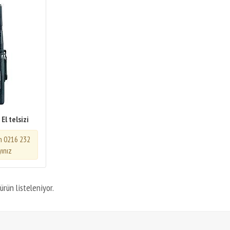
l telsizi
in 0216 232
yınız
ürün listeleniyor.