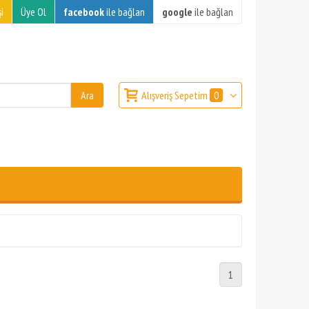
i
Üye Ol
facebook
ile bağlan
google
ile bağlan
Alışveriş Sepetim
0
1