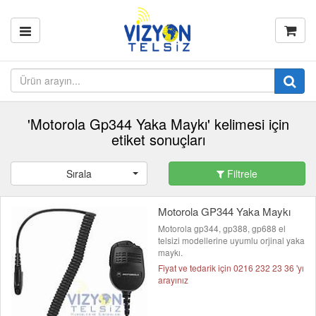
'Motorola Gp344 Yaka Maykı' kelimesi için
etiket sonuçları
Sırala
Filtrele
Motorola GP344 Yaka Maykı
Motorola gp344, gp388, gp688 el
telsizi modellerine uyumlu orjinal yaka
maykı.
Fiyat ve tedarik için 0216 232 23 36 'yı
arayınız