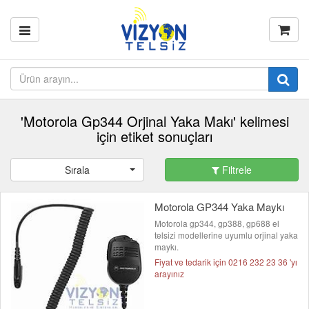
'Motorola Gp344 Orjinal Yaka Makı' kelimesi
için etiket sonuçları
Sırala
Filtrele
Motorola GP344 Yaka Maykı
Motorola gp344, gp388, gp688 el
telsizi modellerine uyumlu orjinal yaka
maykı.
Fiyat ve tedarik için 0216 232 23 36 'yı
arayınız