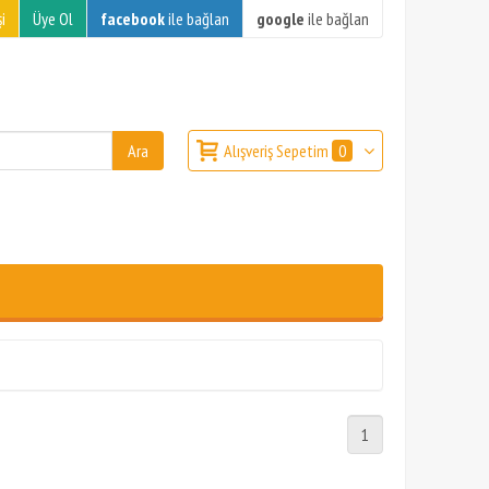
i
Üye Ol
facebook
ile bağlan
google
ile bağlan
Alışveriş Sepetim
0
1