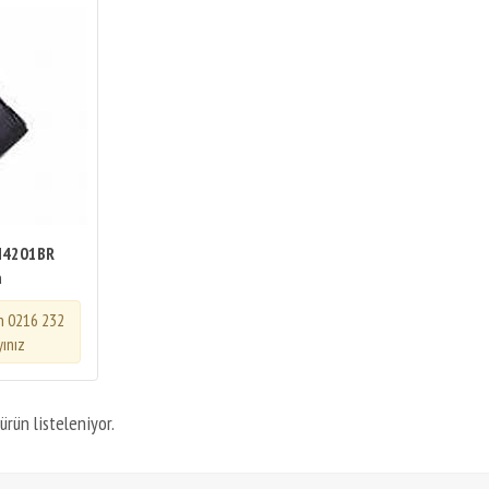
N4201BR
a
in 0216 232
yınız
ürün listeleniyor.