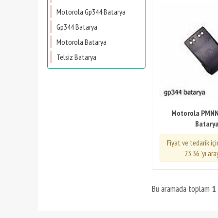
Motorola Gp344 Batarya
Gp344 Batarya
Motorola Batarya
Telsiz Batarya
Motorola PMN
Batary
Fiyat ve tedarik iç
23 36 'yı ara
Bu aramada toplam
1