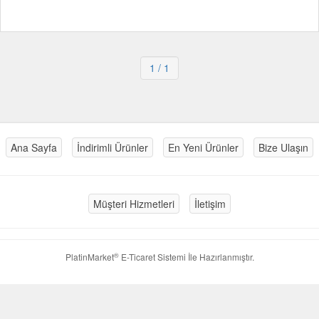
1
/ 1
Ana Sayfa
İndirimli Ürünler
En Yeni Ürünler
Bize Ulaşın
Müşteri Hizmetleri
İletişim
®
PlatinMarket
E-Ticaret Sistemi
İle Hazırlanmıştır.