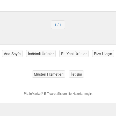
1
/ 1
Ana Sayfa
İndirimli Ürünler
En Yeni Ürünler
Bize Ulaşın
Müşteri Hizmetleri
İletişim
®
PlatinMarket
E-Ticaret Sistemi
İle Hazırlanmıştır.