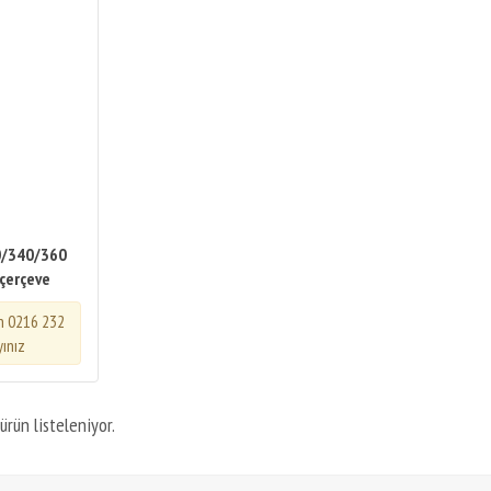
0/340/360
 çerçeve
in 0216 232
yınız
ürün listeleniyor.