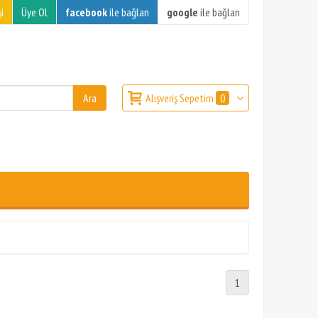
i
Üye Ol
facebook
ile bağlan
google
ile bağlan
Alışveriş Sepetim
0
1