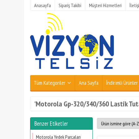
Anasayfa
Sipariş Takibi
Müşteri Hizmetleri
İleti
Tüm Kategoriler
Ana Sayfa
İndirimli Ürünler
'Motorola Gp-320/340/360 Lastik Tutac
Benzer Etiketler
Motorola Yedek Parçaları