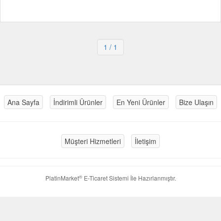
1
/ 1
Ana Sayfa
İndirimli Ürünler
En Yeni Ürünler
Bize Ulaşın
Müşteri Hizmetleri
İletişim
®
PlatinMarket
E-Ticaret Sistemi
İle Hazırlanmıştır.