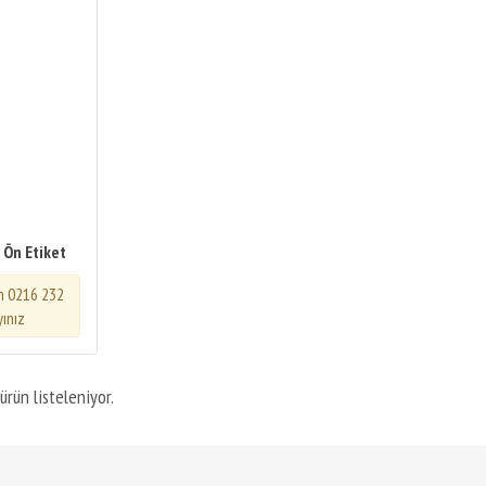
 Ön Etiket
in 0216 232
yınız
ürün listeleniyor.