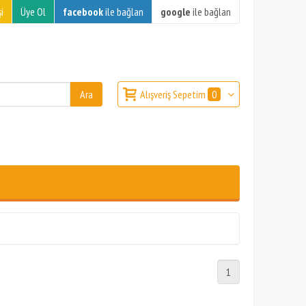
i
Üye Ol
facebook
ile bağlan
google
ile bağlan
Alışveriş Sepetim
0
1