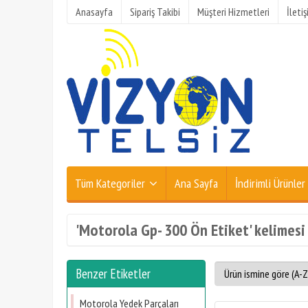
Anasayfa
Sipariş Takibi
Müşteri Hizmetleri
İleti
Tüm Kategoriler
Ana Sayfa
İndirimli Ürünler
'Motorola Gp- 300 Ön Etiket' kelimesi 
Benzer Etiketler
Motorola Yedek Parçaları