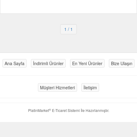
1
/ 1
Ana Sayfa
İndirimli Ürünler
En Yeni Ürünler
Bize Ulaşın
Müşteri Hizmetleri
İletişim
®
PlatinMarket
E-Ticaret Sistemi
İle Hazırlanmıştır.