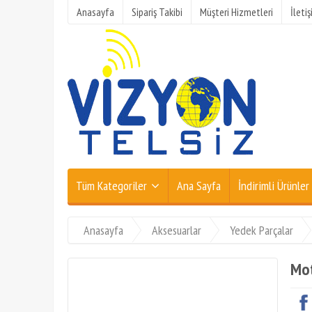
Anasayfa
Sipariş Takibi
Müşteri Hizmetleri
İleti
Tüm Kategoriler
Ana Sayfa
İndirimli Ürünler
Anasayfa
Aksesuarlar
Yedek Parçalar
Mot