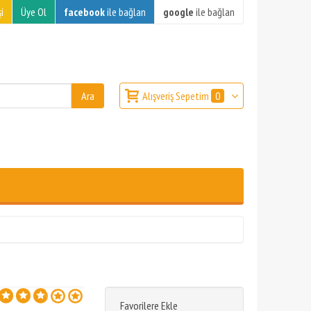
i
Üye Ol
facebook
ile bağlan
google
ile bağlan
Alışveriş Sepetim
0
Favorilere Ekle