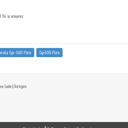
 36 'yı arayınız
rola Gp-300 Flex
Gp300 Flex
 ve İade
|
İletişim
®