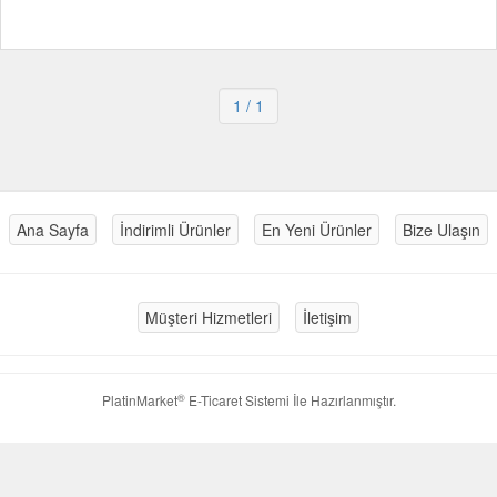
1
/ 1
Ana Sayfa
İndirimli Ürünler
En Yeni Ürünler
Bize Ulaşın
Müşteri Hizmetleri
İletişim
®
PlatinMarket
E-Ticaret Sistemi
İle Hazırlanmıştır.