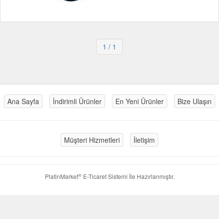
1
/ 1
Ana Sayfa
İndirimli Ürünler
En Yeni Ürünler
Bize Ulaşın
Müşteri Hizmetleri
İletişim
®
PlatinMarket
E-Ticaret Sistemi
İle Hazırlanmıştır.