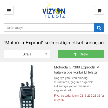
'Motorola Exproof' kelimesi için etiket sonuçları
Sırala
Filtrele
Motorola GP388 Exproof(FM
batarya opsiyonlu) El telsizi
Çağrıya yanıt verilemediği
durumlarda, çağrının diğer bir
kullanıcıya yönlendirilmesini
sağlamaktadır.
Fiyat ve tedarik için 0216 232 23 36 'yı
arayınız