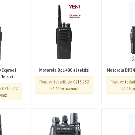
 Exproof
Motorola Dp1400 el telsizi
Motorola DP340
 Telsizi
Fiyat ve tedarik için 0216 232
Fiyat ve tedar
in 0216 232
23 36 'yı arayınız
23 36 'y
yınız