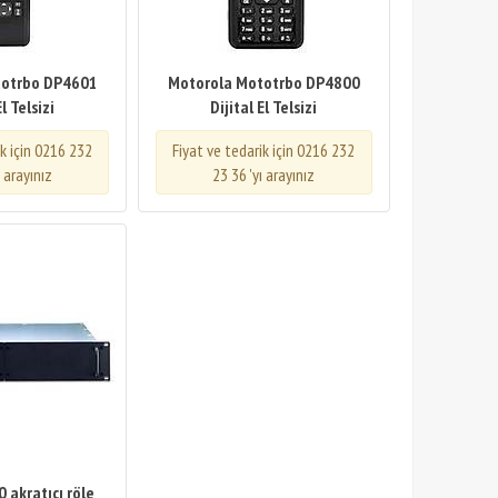
totrbo DP4601
Motorola Mototrbo DP4800
El Telsizi
Dijital El Telsizi
ik için 0216 232
Fiyat ve tedarik için 0216 232
ı arayınız
23 36 'yı arayınız
 akratıcı röle