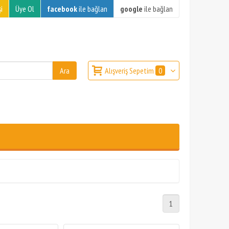
i
Üye Ol
facebook
ile bağlan
google
ile bağlan
Alışveriş Sepetim
0
1