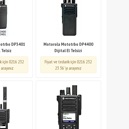
totrbo DP3401
Motorola Mototrbo DP4400
l Telsiz
Dijital El Telsizi
ik için 0216 232
Fiyat ve tedarik için 0216 232
ı arayınız
23 36 'yı arayınız