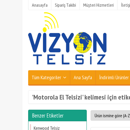
Anasayfa
Sipariş Takibi
Müşteri Hizmetleri
İleti
Tüm Kategoriler
Ana Sayfa
İndirimli Ürünler
'Motorola El Telsizi' kelimesi için etik
Benzer Etiketler
Kenwood Telsiz