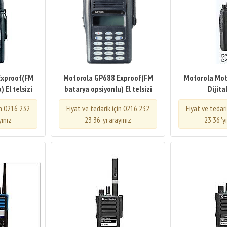
Exproof(FM
Motorola GP688 Exproof(FM
Motorola Mo
 El telsizi
batarya opsiyonlu) El telsizi
Dijita
in 0216 232
Fiyat ve tedarik için 0216 232
Fiyat ve tedar
yınız
23 36 'yı arayınız
23 36 'y