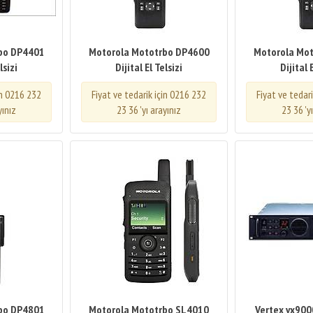
bo DP4401
Motorola Mototrbo DP4600
Motorola Mo
lsizi
Dijital El Telsizi
Dijital 
in 0216 232
Fiyat ve tedarik için 0216 232
Fiyat ve tedar
yınız
23 36 'yı arayınız
23 36 'y
bo DP4801
Motorola Mototrbo SL4010
Vertex vx9000