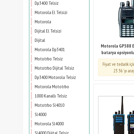
Dp3400 Telsiz
Motorola El Telsizi
Motorola
Dijital El Telsizi
Dijital
Motorola GP388 
Motorola Dp3401
batarya opsiyonlu)
Mototrbo Telsiz
Fiyat ve tedarik iç
Mototrbo Dijital Telsiz
23 36 'yı ara
Dp3400 Motorola Telsiz
Motorola Mototrbo
1000 Kanallı Telsiz
Mototrbo Sl4010
Sl4000
Motorola Sl4000
Sl4000 Dijital Telsiz