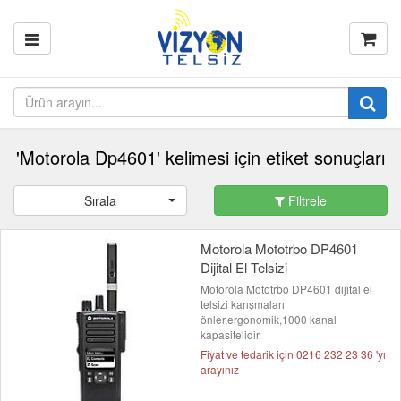
'Motorola Dp4601' kelimesi için etiket sonuçları
Sırala
Filtrele
Motorola Mototrbo DP4601
Dijital El Telsizi
Motorola Mototrbo DP4601 dijital el
telsizi karışmaları
önler,ergonomik,1000 kanal
kapasitelidir.
Fiyat ve tedarik için 0216 232 23 36 'yı
arayınız