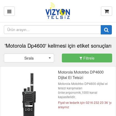
'Motorola Dp4600' kelimesi için etiket sonuçları
Sırala
Filtrele
Motorola Mototrbo DP4600
Dijital El Telsizi
Motorola Mototrbo DP4600 dijital el
telsizi karışmaları
önler,ergonomik,1000 kanal
kapasitelidir.
Fiyat ve tedarik için 0216 232 23 36 'yı
arayınız