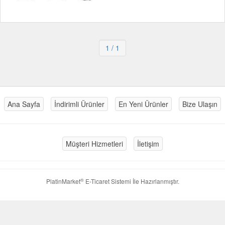
1
/ 1
Ana Sayfa
İndirimli Ürünler
En Yeni Ürünler
Bize Ulaşın
Müşteri Hizmetleri
İletişim
®
PlatinMarket
E-Ticaret Sistemi
İle Hazırlanmıştır.