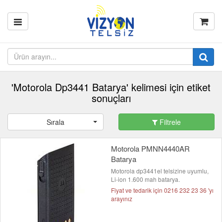
'Motorola Dp3441 Batarya' kelimesi için etiket
sonuçları
Sırala
Filtrele
Motorola PMNN4440AR
Batarya
Motorola dp3441el telsizine uyumlu,
Li-ion 1.600 mah batarya.
Fiyat ve tedarik için 0216 232 23 36 'yı
arayınız