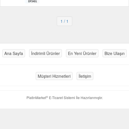
1
/ 1
Ana Sayfa
İndirimli Ürünler
En Yeni Ürünler
Bize Ulaşın
Müşteri Hizmetleri
İletişim
®
PlatinMarket
E-Ticaret Sistemi
İle Hazırlanmıştır.