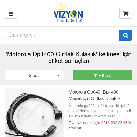
'Motorola Dp1400 Gırtlak Kulaklık' kelimesi için
etiket sonuçları
Sırala
Filtrele
Motorola Cp040, Dp1400
Modeli için Gırtlak Kulaklık
Motorola gp300, cp040, cp140, p040
el telsizlerine uyumlu gırtlak tip muadil
akustik kulaklık mikrofon seti
Fiyat ve tedarik için 0216 232 23 36 'yı
arayınız