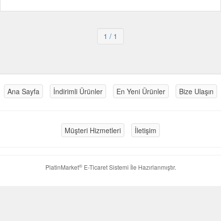
1
/ 1
Ana Sayfa
İndirimli Ürünler
En Yeni Ürünler
Bize Ulaşın
Müşteri Hizmetleri
İletişim
®
PlatinMarket
E-Ticaret Sistemi
İle Hazırlanmıştır.