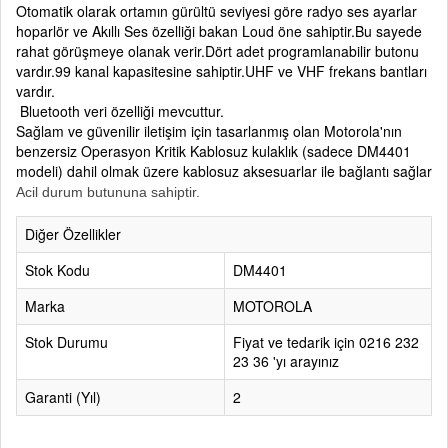
Otomatik olarak ortamın gürültü seviyesi göre radyo ses ayarlar
hoparlör ve Akıllı Ses özelliği bakan Loud öne sahiptir.Bu sayede
rahat görüşmeye olanak verir.D
ört adet programlanabilir butonu
vardır.99 kanal kapasitesine sahiptir.UHF ve VHF frekans bantları
vardır.
Bluetooth veri özelliği mevcuttur.
Sağlam ve güvenilir iletişim için tasarlanmış olan Motorola'nın
benzersiz Operasyon Kritik Kablosuz kulaklık (sadece DM4401
modeli) dahil olmak üzere kablosuz aksesuarlar ile bağlantı sağlar
Acil durum butununa sahiptir.
Diğer Özellikler
Stok Kodu
DM4401
Marka
MOTOROLA
Stok Durumu
Fiyat ve tedarik için 0216 232
23 36 'yı arayınız
Garanti (Yıl)
2