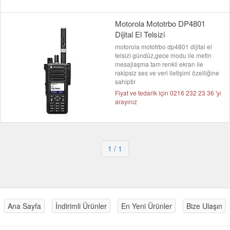
Motorola Mototrbo DP4801
Dijital El Telsizi
motorola mototrbo dp4801 dijital el
telsizi gündüz,gece modu ile metin
mesajlaşma tam renkli ekran ile
rakipsiz ses ve veri iletişimi özelliğine
sahiptir
Fiyat ve tedarik için 0216 232 23 36 'yı
arayınız
1
/ 1
Ana Sayfa
İndirimli Ürünler
En Yeni Ürünler
Bize Ulaşın