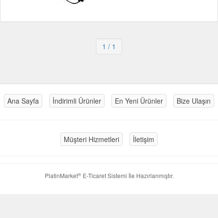
1
/ 1
Ana Sayfa
İndirimli Ürünler
En Yeni Ürünler
Bize Ulaşın
Müşteri Hizmetleri
İletişim
®
PlatinMarket
E-Ticaret Sistemi
İle Hazırlanmıştır.