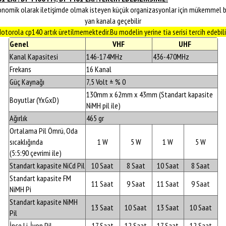
e ekonomik olarak iletişimde olmak isteyen küçük organizasyonlar için mükemmel bi
yan kanala geçebilir
otorola cp140 artık üretilmemektedir.Bu modelin yerine tia serisi tercih edebilir
Genel
VHF
UHF
Kanal Kapasitesi
146-174MHz
436-470MHz
Frekans
16 Kanal
Güç Kaynağı
7,5 Volt ± % 0
130mm x 62mm x 43mm (Standart kapasite
Boyutlar (YxGxD)
NiMH pil ile)
Ağırlık
465 gr
Ortalama Pil Ömrü, Oda
sıcaklığında
1 W
5 W
1 W
5 W
(5:5:90 çevrimi ile)
Standart kapasite NiCd Pil
10 Saat
8 Saat
10 Saat
8 Saat
Standart kapasite FM
11 Saat
9 Saat
11 Saat
9 Saat
NiMH Pi
Standart kapasite NiMH
13 Saat
10 Saat
13 Saat
10 Saat
Pil
İnce Li-İyon Pil
17 Saat
12 Saat
17 Saat
12 Saat