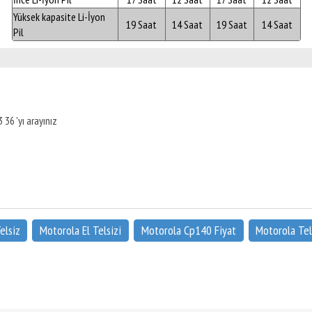
Yüksek kapasite Li-İyon
19 Saat
14 Saat
19 Saat
14 Saat
Pil
 36 'yı arayınız
elsiz
Motorola El Telsizi
Motorola Cp140 Fiyat
Motorola Tels