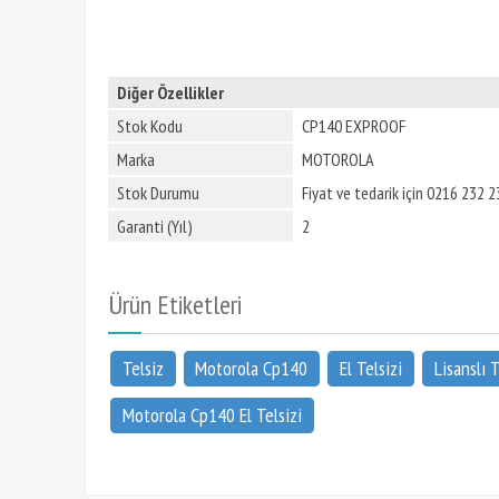
Diğer Özellikler
Stok Kodu
CP140 EXPROOF
Marka
MOTOROLA
Stok Durumu
Fiyat ve tedarik için 0216 232 23
Garanti (Yıl)
2
Ürün Etiketleri
Telsiz
Motorola Cp140
El Telsizi
Lisanslı T
Motorola Cp140 El Telsizi