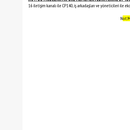
16 iletişim kanalı ile CP140, iş arkadaşları ve yöneticileri il
N
ot:M