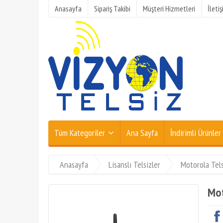
Anasayfa
Sipariş Takibi
Müşteri Hizmetleri
İleti
Tüm Kategoriler
Ana Sayfa
İndirimli Ürünler
Anasayfa
Lisanslı Telsizler
Motorola Tels
Mot