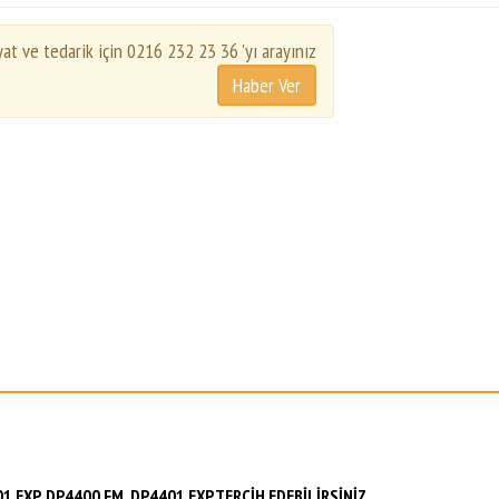
yat ve tedarik için 0216 232 23 36 'yı arayınız
 EXP. DP4400 FM, DP4401 EXP.TERCİH EDEBİLİRSİNİZ.