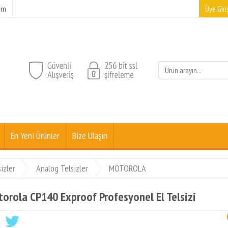
şim
Üye Giriş
En Yeni Ürünler
Bize Ulaşın
izler
Analog Telsizler
MOTOROLA
orola CP140 Exproof Profesyonel El Telsizi