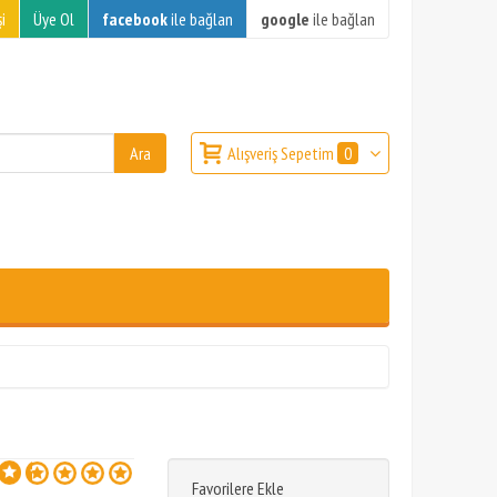
i
Üye Ol
facebook
ile bağlan
google
ile bağlan
Alışveriş Sepetim
0
Favorilere Ekle