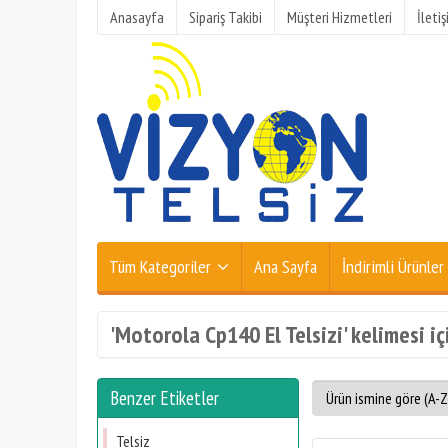
Anasayfa
Sipariş Takibi
Müşteri Hizmetleri
İleti
Tüm Kategoriler
Ana Sayfa
İndirimli Ürünler
'Motorola Cp140 El Telsizi' kelimesi iç
Benzer Etiketler
Telsiz