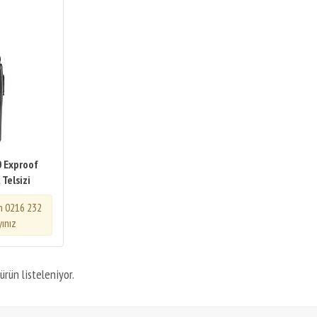
 Exproof
 Telsizi
in 0216 232
yınız
ürün listeleniyor.