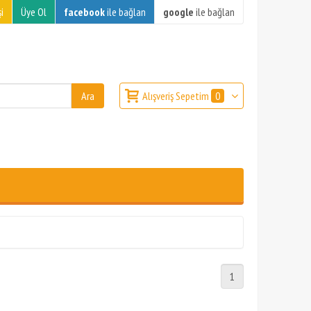
i
Üye Ol
facebook
ile bağlan
google
ile bağlan
Alışveriş Sepetim
0
1