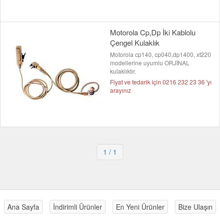
Motorola Cp,Dp İki Kablolu
Çengel Kulaklık
Motorola cp140, cp040,dp1400, xt220
modellerine uyumlu ORJİNAL
kulaklıktır.
Fiyat ve tedarik için 0216 232 23 36 'yı
arayınız
1
/ 1
Ana Sayfa
İndirimli Ürünler
En Yeni Ürünler
Bize Ulaşın