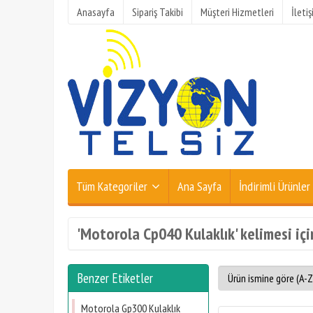
Anasayfa
Sipariş Takibi
Müşteri Hizmetleri
İleti
Tüm Kategoriler
Ana Sayfa
İndirimli Ürünler
'Motorola Cp040 Kulaklık' kelimesi içi
Benzer Etiketler
Motorola Gp300 Kulaklık