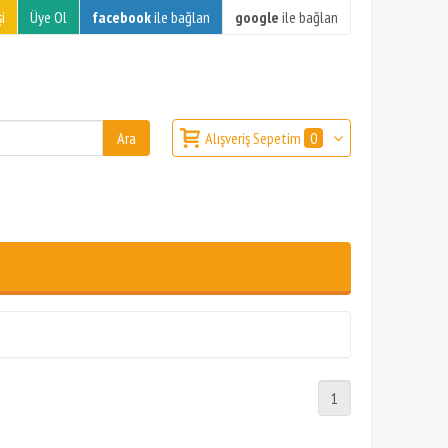
i
Üye Ol
facebook
ile bağlan
google
ile bağlan
Alışveriş Sepetim
0
1