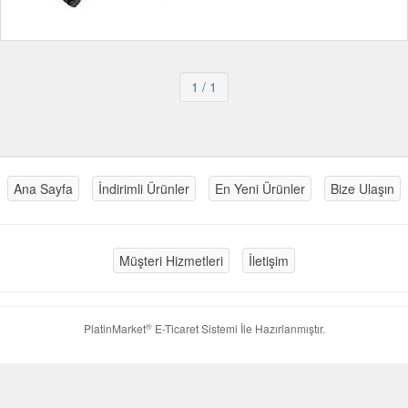
1
/ 1
Ana Sayfa
İndirimli Ürünler
En Yeni Ürünler
Bize Ulaşın
Müşteri Hizmetleri
İletişim
®
PlatinMarket
E-Ticaret Sistemi
İle Hazırlanmıştır.